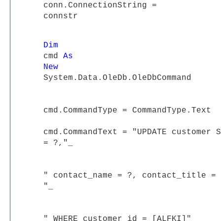
conn.ConnectionString =
connstr
Dim
cmd
As
New
System.Data.OleDb.OleDbCommand
cmd.CommandType = CommandType.Text
cmd.CommandText = "UPDATE customer S
= ?,"_
"
contact_name = ?, contact_title = 
"_
"
WHERE customer_id = [ALFKI]"