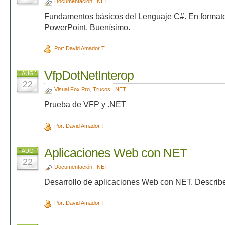
Documentación
,
.NET
Fundamentos básicos del Lenguaje C#. En formato
PowerPoint. Buenísimo.
Por: David Amador T
VfpDotNetInterop
AUG
22
Visual Fox Pro
,
Trucos
,
.NET
Prueba de VFP y .NET
Por: David Amador T
Aplicaciones Web con NET
AUG
22
Documentación
,
.NET
Desarrollo de aplicaciones Web con NET. Describe 
Por: David Amador T