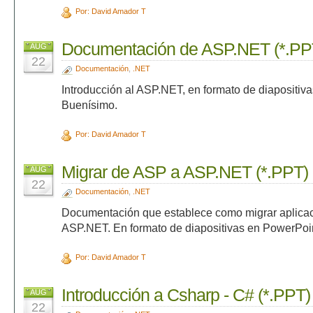
Por: David Amador T
Documentación de ASP.NET (*.PP
AUG
22
Documentación
,
.NET
Introducción al ASP.NET, en formato de diapositiv
Buenísimo.
Por: David Amador T
Migrar de ASP a ASP.NET (*.PPT)
AUG
22
Documentación
,
.NET
Documentación que establece como migrar aplica
ASP.NET. En formato de diapositivas en PowerPoi
Por: David Amador T
Introducción a Csharp - C# (*.PPT)
AUG
22