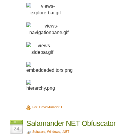
Por: David Amador T
Salamander NET Obfuscator
JUL
24
Software
,
Windows
,
.NET