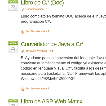
Libro de C# (Doc)
AUG
22
Documentación
,
.NET
Libro completo en formato DOC acerca de el nuev
programación C#.
Por: David Amador T
Convertidor de Java a C#
AUG
22
Software
,
Windows
,
.NET
El Ayudante para la conversión del lenguaje Java
convierte automáticamente el código ya existente 
código en lenguaje Visual C# y facilita a los desarr
necesario para trasladar a .NET Framework las apl
Windows 95/98/Me/NT/2000/XP
Por: David Amador T
Libro de ASP Web Matrix
AUG
22