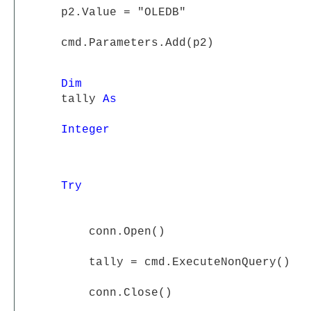
p2.Value = "OLEDB"
cmd.Parameters.Add(p2)
Dim
tally
As
Integer
Try
conn.Open()
tally = cmd.ExecuteNonQuery()
conn.Close()