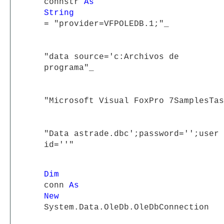
connstr
As
String
= "provider=VFPOLEDB.1;"_
"data source='c:Archivos de
programa"_
"Microsoft Visual FoxPro 7SamplesTas
"Data astrade.dbc';password='';user
id=''"
Dim
conn
As
New
System.Data.OleDb.OleDbConnection