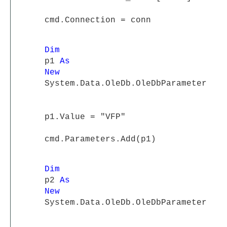
cmd.Connection = conn
Dim
p1
As
New
System.Data.OleDb.OleDbParameter
p1.Value = "VFP"
cmd.Parameters.Add(p1)
Dim
p2
As
New
System.Data.OleDb.OleDbParameter